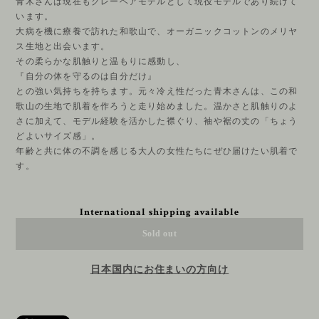
青木さんは現在もグレーヘアモデルとして現役モデルであり続けて
います。
大病を機に療養で訪れた和歌山で、オーガニックコットンのメリヤ
ス生地と出会います。
その柔らかな肌触りと温もりに感動し、
『自分の体を守るのは自分だけ』
との強い気持ちを持ちます。元々冷え性だった青木さんは、この和
歌山の生地で肌着を作ろうと走り始めました。温かさと肌触りのよ
さに加えて、モデル経験を活かした襟ぐり、袖や裾の丈の「ちょう
どよいサイズ感」。
年齢と共に体の不調を感じる大人の女性たちにぜひ届けたい肌着で
す。
International shipping available
Sold out
日本国内にお住まいの方向け