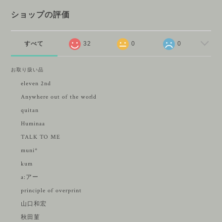
ショップの評価
すべて
32
0
0
お取り扱い品
eleven 2nd
Anywhere out of the world
quitan
Huminaa
TALK TO ME
muni*
kum
a:アー
principle of overprint
山口和宏
秋田菫