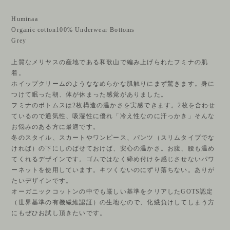
Huminaa
Organic cotton100% Underwear Bottoms
Grey
上質なメリヤスの産地である和歌山で編み上げられたフミナの肌
着。
ホイップクリームのようななめらかな肌触りにまず驚きます。身に
つけて眠った朝、体が休まった感覚がありました。
フミナのボトムスは2枚構造の温かさを実感できます。2枚を合わせ
ているので通気性、吸湿性に優れ「冷え性なのに汗っかき」そんな
お悩みのある方に最適です。
冬のスタイル、スカートやワンピース、パンツ（スリムタイプでな
ければ）の下にしのばせておけば、安心の温かさ。お腹、腰も温め
てくれるデザインです。ゴムではなく締め付けを感じさせないパワ
ーネットを使用しています。キツくないのにずり落ちない。ありが
たいデザインです。
オーガニックコットンの中でも厳しい基準をクリアしたGOTS認定
（世界基準の有機繊維認証）の生地なので、化繊負けしてしまう方
にもぜひお試し頂きたいです。