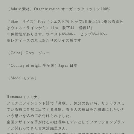
［fabric 素材］Organic cotton オーガニックコットン100%
［Size サイズ］Free（ウエスト76 ヒップ98 股上18.5※お腹部分
はウエストラインから＋11㎝ 股下44 裾幅15）
※伸縮性があります。ウエスト65-80㎝ ヒップ85-102㎝
※レディースのM-Lあたりのサイズ感です
［Color］ Grey グレー
［Country of origin 生産国］Japan 日本
［Model モデル］
Huminaa（フミナ）
フミナはフィンランド語で「鼻歌」。気分の良い時、リラックスし
ている時に自然に出てくる鼻歌。着る人の毎日をご機嫌にしたいと
いう思いを込めて名付けられました。
企画デザインを手がけるのは長年モデルとしてファッションブラン
ドと関わってきた青木沙織里さん。