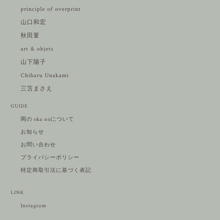
principle of overprint
山口和宏
秋田菫
art & objets
山下陽子
Chiharu Unakami
三笘まさえ
GUIDE
岡の oka noについて
お知らせ
お問い合わせ
プライバシーポリシー
特定商取引法に基づく表記
LINK
Instagram