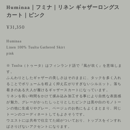
Huminaa｜フミナ｜リネン ギャザーロングス
カート｜ピンク
¥31,350
Huminaa
Linen 100% Tuulta Gathered Skirt
pink
※ Tuulta（トゥータ）はフィンランド語で『風が吹く』を意味しま
す。
ふんわりとしたギャザーの美しさはそのままに、タックを多く入れ
ることでボリュームを程よく抑え広がりすぎないシルエット。落ち
着きのある大人が履けるギャザースカートになっています。
リネンを長い時間をかけて揉み込み加工する事により自然な表面感
が魅力。グレーがかったしっとりとしたピンクは黒や白のモノトー
ンの他に生成りやグレー、ベージュのお色にもよくまとまり、同じ
トーンのコーディネートしてもよさそうです。
ウエストには共布で仕立てた紐がついており、トップスをインすれ
ばさりげないアクセントになります。