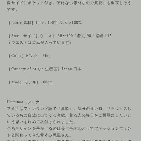
両サイドにポケット付き。透けない素材なので真夏にも重宝しそう
です。
［fabric 素材］Linen 100% リネン100%
［Size サイズ］ウエスト 68〜100 / 着丈 90 / 裾幅 115
（ウエストはゴムが入っています）
［Color］ピンク Pink
［Country of origin 生産国］Japan 日本
［Model モデル］166cm
Huminaa（フミナ）
フミナはフィンランド語で「鼻歌」。気分の良い時、リラックスし
ている時に自然に出てくる鼻歌。着る人の毎日をご機嫌にしたいと
いう思いを込めて名付けられました。
企画デザインを手がけるのは長年モデルとしてファッションブラン
ドと関わってきた青木沙織里さん。