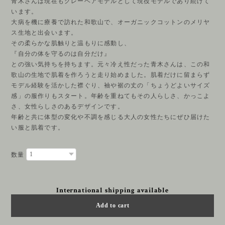
青木さんは現在もグレーヘアモデルとして現役モデルであり続けて
います。
大病を機に療養で訪れた和歌山で、オーガニックコットンのメリヤ
ス生地と出会います。
その柔らかな肌触りと温もりに感動し、
『自分の体を守るのは自分だけ』
との強い気持ちを持ちます。元々冷え性だった青木さんは、この和
歌山の生地で肌着を作ろうと走り始めました。肌着だけに留まらず
モデル経験を活かした襟ぐり、袖や裾の丈の「ちょうどよいサイズ
感」の服作りもスタート。年齢を重ねてもその人らしさ、かっこよ
さ、女性らしさのあるデザインです。
年齢と共に体型の変化や不調を感じる大人の女性たちにぜひ届けた
い服と肌着です。
数量
International shipping available
Add to cart