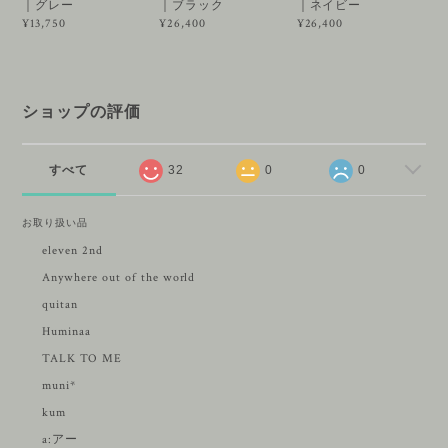
｜グレー
｜ブラック
｜ネイビー
¥13,750
¥26,400
¥26,400
ショップの評価
すべて
32
0
0
お取り扱い品
eleven 2nd
Anywhere out of the world
quitan
Huminaa
TALK TO ME
muni*
kum
a:アー