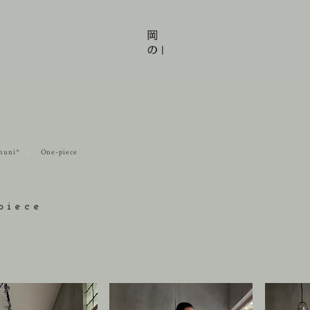
muni*
One-piece
piece