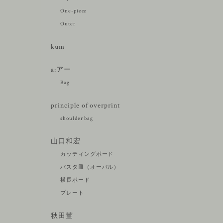
One-piece
Outer
kum
a:アー
Bag
principle of overprint
shoulder bag
山口和宏
カッティングボード
パスタ皿（オーバル）
横長ボード
プレート
秋田菫