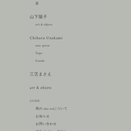
器
山下陽子
art & objets
Chiharu Unakami
one-piece
Tops
Goods
三笘まさえ
art & objets
GUIDE
岡の oka noについて
お知らせ
お問い合わせ