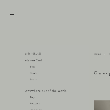
お取り扱い品
Home
eleven 2nd
Tops
One-
Goods
Pants
Anywhere out of the world
Tops
Bottoms
One-piece