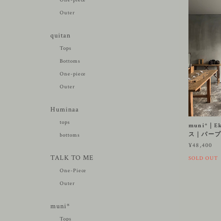
Outer
quitan
Tops
Bottoms
One-piece
Outer
Huminaa
tops
muni*｜
ス｜パープ
bottoms
¥48,400
TALK TO ME
SOLD OUT
One-Piece
Outer
muni*
Tops