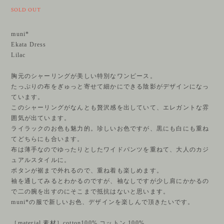
SOLD OUT
muni*
Ekata Dress
Lilac
胸元のシャーリングが美しい特別なワンピース。
たっぷりの布をぎゅっと寄せて細かにできる陰影がデザインになっ
ています。
このシャーリングがなんとも贅沢感を出していて、エレガントな雰
囲気が出ています。
ライラックのお色も魅力的。珍しいお色ですが、黒にも白にも重ね
てどちらにも合います。
布は薄手なのでゆったりとしたワイドパンツを重ねて、大人のカジ
ュアルスタイルに。
ボタンが裾まで外れるので、重ね着も楽しめます。
袖を通してみるとわかるのですが、袖なしですが少し肩にかかるの
で二の腕を出すのにそこまで抵抗はないと思います。
muni*の服で新しいお色、デザインを楽しんで頂きたいです。
［material 素材］cotton100% コットン 100%