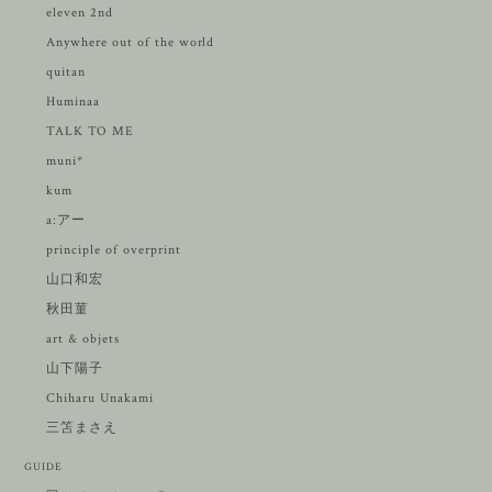
eleven 2nd
Anywhere out of the world
quitan
Huminaa
TALK TO ME
muni*
kum
a:アー
principle of overprint
山口和宏
秋田菫
art & objets
山下陽子
Chiharu Unakami
三笘まさえ
GUIDE