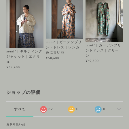
muni*｜ガーデンプリ
muni*｜ガーデンプリ
ントドレス｜レンガ
ントドレス｜グリー
muni*｜キルティング
色に青い花
ン
ジャケット｜エクリ
¥50,600
¥49,500
ュ
¥59,400
ショップの評価
すべて
32
0
0
お取り扱い品