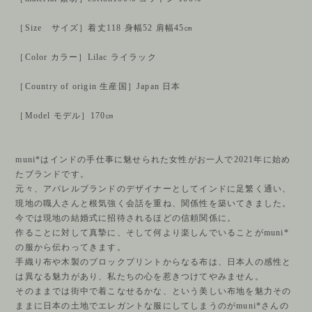
［Size サイズ］着丈118 身幅52 肩幅45㎝
［Color カラー］Lilac ライラック
［Country of origin 生産国］Japan 日本
［Model モデル］170㎝
muni*はインドの手仕事に魅せられた女性がお一人で2021年に始め
たブランドです。
元々、アパレルブランドのデザイナーとしてインドに足繁く通い、
現地の職人さんと根気強く会話を重ね、関係性を築いてきました。
今では現地の結婚式に招待されるほどの信頼関係に。
作ることに対して真摯に、そして何より楽しんでいることがmuni*
の服から伝わってきます。
手織り布や木製のブロックプリントからなる布は、日本人の感性と
は異なる魅力があり、私たちの心を惹きつけてやみません。
そのままでは街中で着こなせるかな、という美しい布地を魅力その
ままに日本の土地でエレガントな服にしてしまうのがmuni*さんの