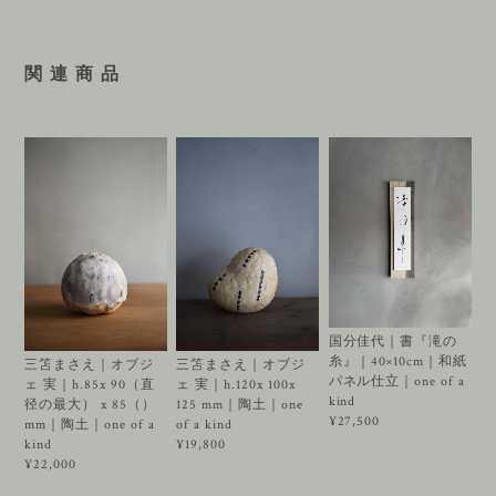
関 連 商 品
国分佳代｜書『滝の
糸』｜40×10cm｜和紙
三笘まさえ｜オブジ
三笘まさえ｜オブジ
パネル仕立｜one of a
ェ 実｜h.85x 90（直
ェ 実｜h.120x 100x
kind
径の最大） x 85（）
125 mm｜陶土｜one
¥27,500
mm｜陶土｜one of a
of a kind
kind
¥19,800
¥22,000