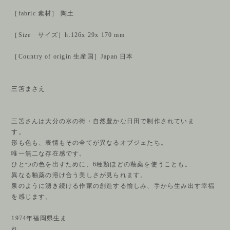
［fabric 素材］ 陶土
［Size サイズ］h.126x 29x 170 mm
［Country of origin 生産国］Japan 日本
三笘まさえ
三笘さんは大分の水の街・自然豊かな日田で制作されていま
す。
形も色も、表情もその全てが異なるオブジェたち。
唯一無二な存在感です。
ひとつの色を出すために、6種類ほどの釉薬を使うことも。
異なる釉薬の溶け合う美しさが見られます。
泉のように湧き続ける作家の創造する愉しみ、手から生み出す幸福
を感じます。
1974年福岡県生ま
れ