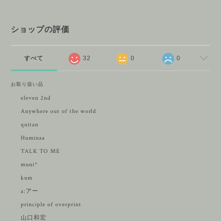
ショップの評価
すべて
32
0
0
お取り扱い品
eleven 2nd
Anywhere out of the world
quitan
Huminaa
TALK TO ME
muni*
kum
a:アー
principle of overprint
山口和宏