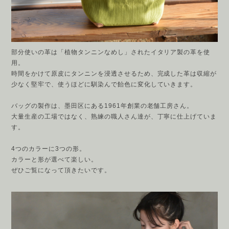
部分使いの革は「植物タンニンなめし」されたイタリア製の革を使
用。
時間をかけて原皮にタンニンを浸透させるため、
完成した革は収縮が
少なく堅牢で、使うほどに馴染んで飴色に変化していきます。
バッグの製作は、墨田区にある1961年創業の老舗工房さん。
大量生産の工場ではなく、熟練の職人さん達が、丁寧に仕上げていま
す。
4つのカラーに
3つの形
。
カラーと形が選べて楽しい。
ぜひご覧になって頂きたいです。