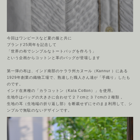
今回はワンピースなど夏の服と共に
ブランド25周年を記念して
「世界の布でシンプルなトートバッグを作ろう」
という企画からコットンと革のバッグが登場します
第一弾の布は、インド南部のケララ州カヌール（Kannur ）にある
1929年創業の織物工場で、熟達した職人さん達が「手織り」したも
のです。
インド在来種の「カラコットン（Kala Cotton）」を使用。
生地巾はバッグの大きさに合わせて２７cmと３７cmの２種類 。
生地の耳（生地端の折り返し部）を断裁せずにそのまま利用して、シ
ンプルで無駄のないデザインです。