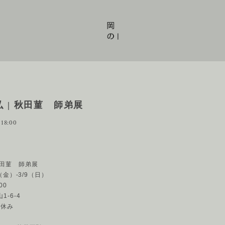
 | 秋田菫 師弟展
 18:00
秋田菫 師弟展
8（金）-3/9（日）
00
-6-4
）休み