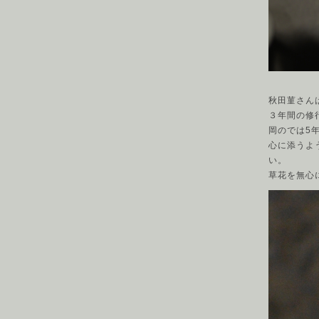
秋田菫さん
３年間の修
岡のでは5
心に添うよ
い。
草花を無心