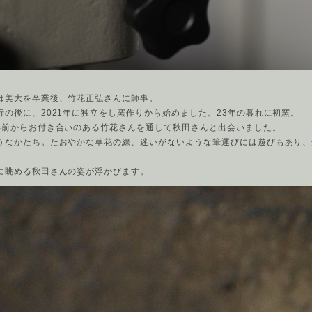
は美大を卒業後、竹花正弘さんに師事。
行の後に、2021年に独立をし窯作りから始めました。23年の暮れに初窯。
年前からお付き合いのある竹花さんを通して秋田さんと出会いました。
うなかたち。たおやかな草花の線、迷いがないような筆運びには遊びもあり、
に眺める秋田さんの姿が浮かびます。