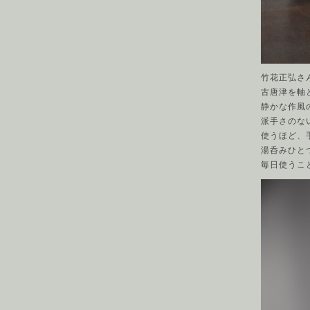
竹花正弘さ
古唐津を軸
静かな作風
派手さのな
使うほど、
湯呑みひと
毎日使うこ