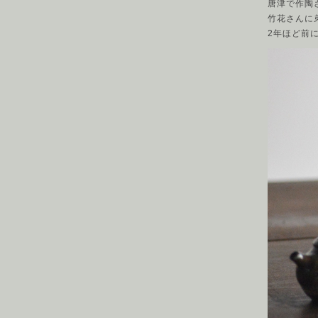
唐津で作陶
竹花さんに
2年ほど前