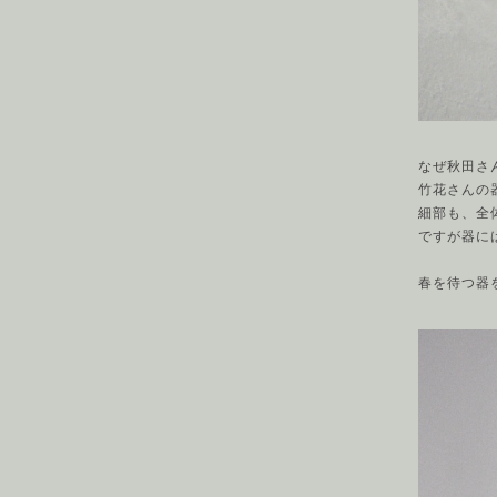
なぜ秋田さ
竹花さんの
細部も、全
ですが器に
春を待つ器