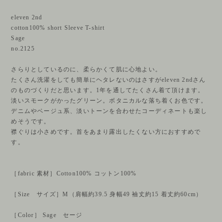
eleven 2nd
cotton100% short Sleeve T-shirt
Sage
no.2125
さらりとしているのに、柔らかくて肌に心地よい。
たくさん洗濯をしても簡単にヘタレないのはさすがeleven 2ndさん
のものづくりだと思います。1年を通してたくさん着て頂けます。
淡いスモークがかったグリーン。ボタニカルな落ち着くお色です。
デニムやベージュ系、淡いトーンを合わせたコーディネートも楽し
めそうです。
襟ぐりは小さめです。首をあまり露出したくない方におすすめで
す。
［fabric 素材］Cotton100% コットン100%
［Size サイズ］M（肩幅約39.5 身幅49 袖丈約15 着丈約60cm）
［Color］ Sage セージ