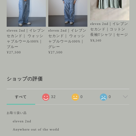
eleven 2nd｜イレブン
セカンド｜コットン
eleven 2nd｜イレブン
eleven 2nd｜イレブン
長袖Tシャツ｜セージ
セカンド｜ ウォッシ
セカンド｜ ウォッシ
¥8,140
ャブルウール100%｜
ャブルウール100%｜
ブルー
グレー
¥27,500
¥27,500
ショップの評価
すべて
32
0
0
お取り扱い品
eleven 2nd
Anywhere out of the world