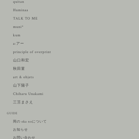
quitan
Huminaa
TALK TO ME
muni*
kum
a:アー
principle of overprint
山口和宏
秋田菫
art & objets
山下陽子
Chiharu Unakami
三笘まさえ
GUIDE
岡の oka noについて
お知らせ
お問い合わせ