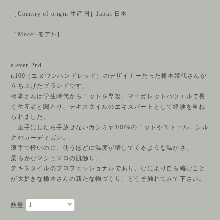
［Country of origin 生産国］Japan 日本
［Model モデル］
eleven 2nd
n100（エヌワンハンドレッド）のデザイナーだった橋本靖代さんが
立ち上げたブランドです。
橋本さんは学生時代からニットを専攻。マーガレットハウエルで長
く生産者と関わり、テキスタイルのエキスパートとして経験を重ね
られました。
一度手にしたら手放せないカシミヤ100%のニットやストール。シル
クのカーディガン。
薄手で軽いのに、使うほどに温度が増してくるような温かさ。
柔らかなマシュマロの肌触り。
テキスタイルのプロフェッショナルであり、なにより自ら編むこと
が大好きな橋本さんの新たな物づくり。どうぞ触れてみて下さい。
数量