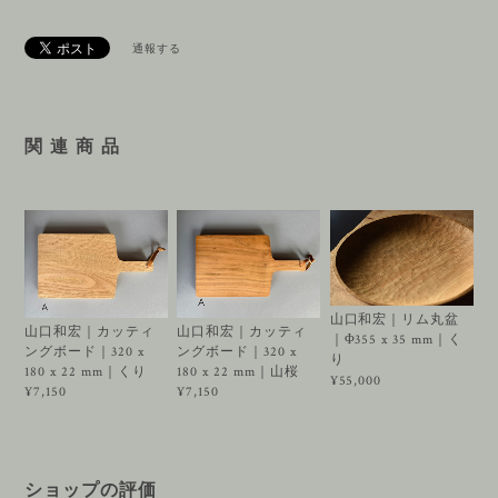
通報する
関 連 商 品
山口和宏｜リム丸盆
山口和宏｜カッティ
山口和宏｜カッティ
｜Φ355 x 35 mm｜く
ングボード｜320 x
ングボード｜320 x
り
180 x 22 mm｜くり
180 x 22 mm｜山桜
¥55,000
¥7,150
¥7,150
ショップの評価