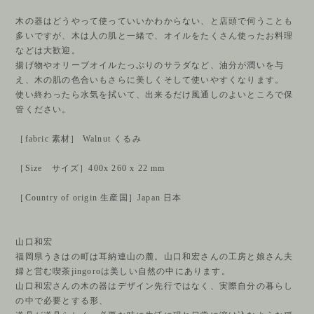
木の器はどうやって使っていいかわからない、と店頭で伺うことも
多いですが、木は人の肌と一緒で、オイルをたくさん使ったお料理
などは大歓迎。
揚げ物やオリーブオイルたっぷりのサラダなど、油分が潤いを与
え、木の肌の色合いもさらに美しくそして使いやすくなります。
使い終わったら水気を拭いて、出来るだけ風通しのよいところで保
管ください。
［fabric 素材］ Walnut くるみ
［Size サイズ］400x 260 x 22 mm
［Country of origin 生産国］Japan 日本
山口和宏
福岡県うきはの町は耳納連山の麓。山口和宏さんの工房と娘さん夫
婦と営む喫茶jingoroは美しい自然の中にあります。
山口和宏さんの木の器はデザイン先行ではなく、実際自分の暮らし
の中で必要とする形、