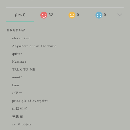
すべて
32
0
0
お取り扱い品
eleven 2nd
Anywhere out of the world
quitan
Huminaa
TALK TO ME
muni*
kum
a:アー
principle of overprint
山口和宏
秋田菫
art & objets