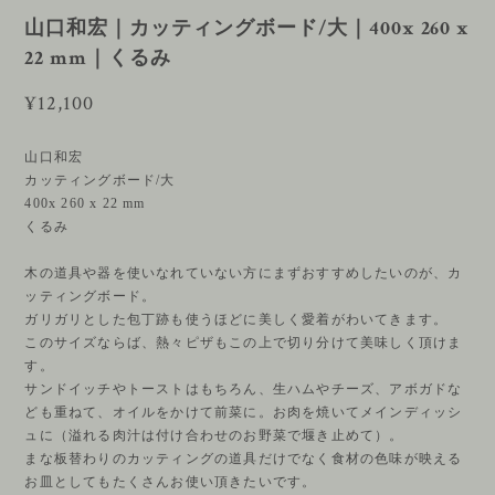
山口和宏｜カッティングボード/大｜400x 260 x
22 mm｜くるみ
¥12,100
山口和宏
カッティングボード/大
400x 260 x 22 mm
くるみ
木の道具や器を使いなれていない方にまずおすすめしたいのが、カ
ッティングボード。
ガリガリとした包丁跡も使うほどに美しく愛着がわいてきます。
このサイズならば、熱々ピザもこの上で切り分けて美味しく頂けま
す。
サンドイッチやトーストはもちろん、生ハムやチーズ、アボガドな
ども重ねて、オイルをかけて前菜に。お肉を焼いてメインディッシ
ュに（溢れる肉汁は付け合わせのお野菜で堰き止めて）。
まな板替わりのカッティングの道具だけでなく食材の色味が映える
お皿としてもたくさんお使い頂きたいです。