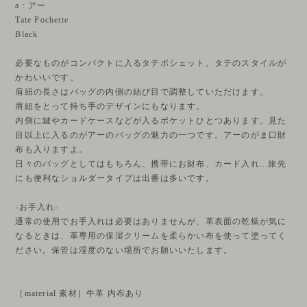
a : アー
Tate Pochette
Black
必要なものがコンパクトに入るタテポシェット。タテのスタイルが
かわいいです。
肩紐の長さはバッグの内側の結び目で調整していただけます。
肩紐をとって持ち手のデザインにもなります。
内側に鍵やカードケースなどが入るポケットひとつあります。見た
目以上に入るのがアーのバッグの魅力の一つです。アーのがま口財
布も入りますよ。
日々のバッグとしてはもちろん、携帯にお財布、カード入れ...旅先
にも便利なショルダータイプは出番は多いです。
-お手入れ-
通常の使用でお手入れは必要はありませんが、革表面の乾燥が気に
なるときは、革専用の保湿クリームを柔らかい布を使って塗ってく
ださい。保管は湿度のない場所でお願いいたします。
［material 素材］牛革 内布あり