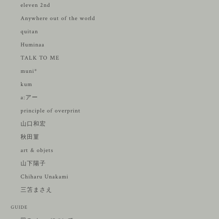
eleven 2nd
Anywhere out of the world
quitan
Huminaa
TALK TO ME
muni*
kum
a:アー
principle of overprint
山口和宏
秋田菫
art & objets
山下陽子
Chiharu Unakami
三笘まさえ
GUIDE