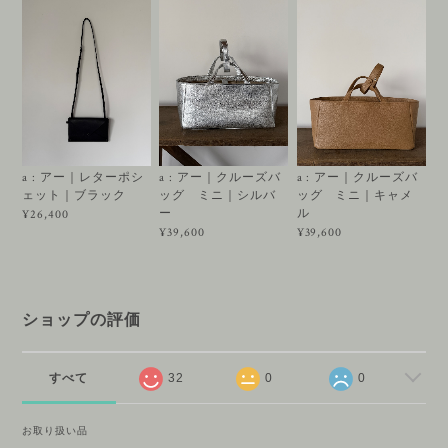
a : アー｜レターポシ
a : アー｜クルーズバ
a : アー｜クルーズバ
ェット｜ブラック
ッグ ミニ｜シルバ
ッグ ミニ｜キャメ
ー
ル
¥26,400
¥39,600
¥39,600
ショップの評価
すべて
32
0
0
お取り扱い品