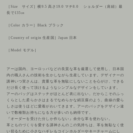
［Size サイズ］横9.5 高さ19.0 マチ8.0 ショルダー（肩紐）最
長で135㎝
［Color カラー］Black ブラック
［Country of origin 生産国］Japan 日本
［Model モデル］
アーは国内、ヨーロッパなどの良質な革を厳選して使用し、日本国
内の職人さんの技術を生かしながら生産しています。デザイナーの
講神いつ実さんは、貴重な革を無駄にしないことを心がけ、できる
だけ長く使って頂けるようなシンプルなデザインをしています。
アーのバッグはステッチがほとんど表に出ない。だからこそのふっ
くらとした柔らかさはまるでなめらかな絹豆腐のよう。曲線の愛ら
しさは使うほどに愛着がわいてきます。アーのバッグをデザイン違
いで数種類お持ちになる方が多いのも納得です。
『オーダーを受けた分しか作らない』余分な革を使わない。
革とものづくりを愛する講神さんのこの気持ちは、革を無駄なく使
い切るために小さなハギレもコインホルダーやキーチャームにし