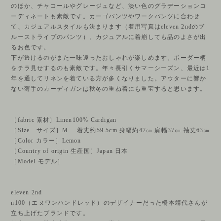
のほか、チャコールやグレージュなど、淡い色のグラデーションコ
ーディネートも素敵です。カーゴパンツやワークパンツに合わせ
て、カジュアルスタイルも決まります（着用写真はeleven 2ndのブ
ルーストライプのパンツ）。カジュアルに着崩しても品のよさが出
るお色です。
下が透けるのがまた一味違ったおしゃれが楽しめます。ボーダー柄
をチラ見せするのも素敵です。年々長引くサマーシーズン、最近は1
年を通してリネンを着ている方が多くなりました。アウターに響か
ない薄手のカーディガンは秋冬の重ね着にも重宝すると思います。
［fabric 素材］Linen100% Cardigan
［Size サイズ］M 着丈約59.5cm 身幅約47㎝ 肩幅37㎝ 袖丈63㎝
［Color カラー］Lemon
［Country of origin 生産国］Japan 日本
［Model モデル］
eleven 2nd
n100（エヌワンハンドレッド）のデザイナーだった橋本靖代さんが
立ち上げたブランドです。