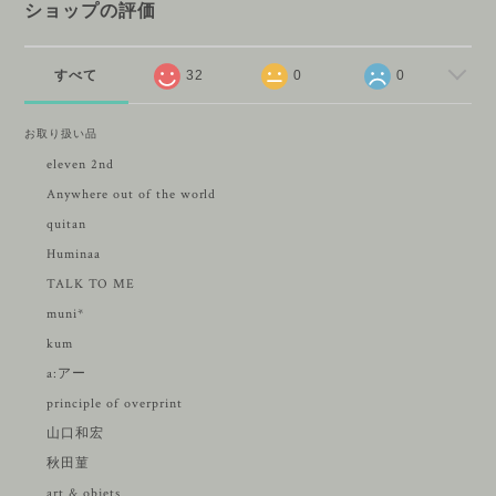
ショップの評価
すべて
32
0
0
お取り扱い品
eleven 2nd
Anywhere out of the world
quitan
Huminaa
TALK TO ME
muni*
kum
a:アー
principle of overprint
山口和宏
秋田菫
art & objets