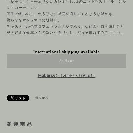
一度手にしたら手放せないカシミヤ100%のニットやストール。シル
クのカーディガン。
薄手で軽いのに、使うほどに温度が増してくるような温かさ。
柔らかなマシュマロの肌触り。
テキスタイルのプロフェッショナルであり、なにより自ら編むこと
が大好きな橋本さんの新たな物づくり。どうぞ触れてみて下さい。
International shipping available
Sold out
日本国内にお住まいの方向け
通報する
関 連 商 品