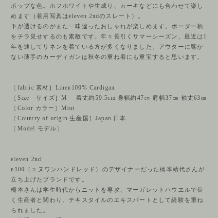
ポップな色。ホフホワイトや生成り、カーキなどにも合わせて楽し
めます（着用写真はeleven 2ndのスレート）。
下が透けるのがまた一味違ったおしゃれが楽しめます。ボーダー柄
をチラ見せするのも素敵です。年々長引くサマーシーズン、最近は1
年を通してリネンを着ている方が多くなりました。アウターに響か
ない薄手のカーディガンは秋冬の重ね着にも重宝すると思います。
［fabric 素材］Linen100% Cardigan
［Size サイズ］M 着丈約59.5cm 身幅約47㎝ 肩幅37㎝ 袖丈63㎝
［Color カラー］Mint
［Country of origin 生産国］Japan 日本
［Model モデル］
eleven 2nd
n100（エヌワンハンドレッド）のデザイナーだった橋本靖代さんが
立ち上げたブランドです。
橋本さんは学生時代からニットを専攻。マーガレットハウエルで長
く生産者と関わり、テキスタイルのエキスパートとして経験を重ね
られました。