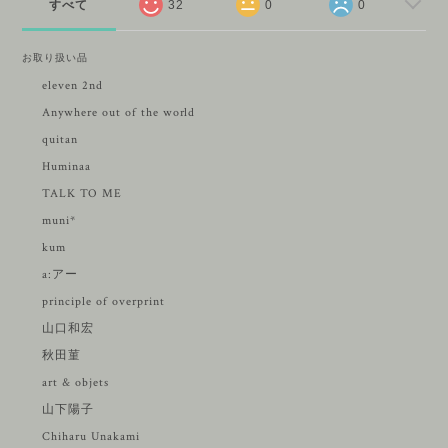
すべて
32
0
0
お取り扱い品
eleven 2nd
Anywhere out of the world
quitan
Huminaa
TALK TO ME
muni*
kum
a:アー
principle of overprint
山口和宏
秋田菫
art & objets
山下陽子
Chiharu Unakami