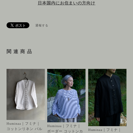
日本国内にお住まいの方向け
通報する
関 連 商 品
Huminaa｜フミナ｜
Huminaa｜フミナ｜
コットンリネン パル
Huminaa｜フミナ｜
ボーダー コットンカ