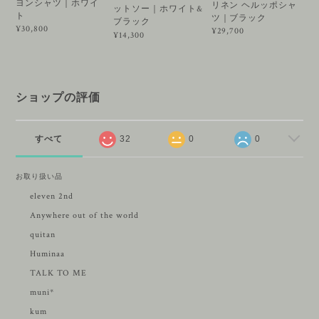
ヨンシャツ｜ホワイ
リネン ヘルッポシャ
ットソー｜ホワイト&
ト
ツ｜ブラック
ブラック
¥30,800
¥29,700
¥14,300
ショップの評価
すべて
32
0
0
お取り扱い品
eleven 2nd
Anywhere out of the world
quitan
Huminaa
TALK TO ME
muni*
kum