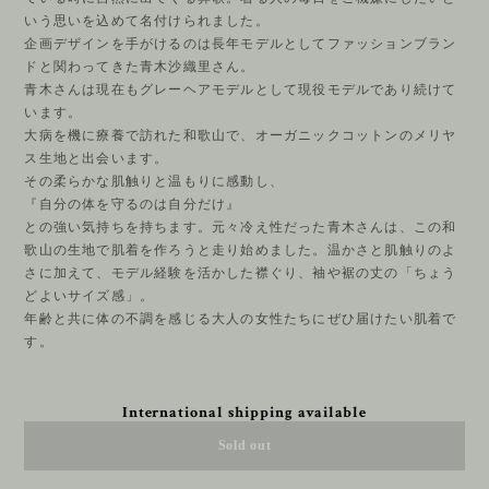
いう思いを込めて名付けられました。
企画デザインを手がけるのは長年モデルとしてファッションブラン
ドと関わってきた青木沙織里さん。
青木さんは現在もグレーヘアモデルとして現役モデルであり続けて
います。
大病を機に療養で訪れた和歌山で、オーガニックコットンのメリヤ
ス生地と出会います。
その柔らかな肌触りと温もりに感動し、
『自分の体を守るのは自分だけ』
との強い気持ちを持ちます。元々冷え性だった青木さんは、この和
歌山の生地で肌着を作ろうと走り始めました。温かさと肌触りのよ
さに加えて、モデル経験を活かした襟ぐり、袖や裾の丈の「ちょう
どよいサイズ感」。
年齢と共に体の不調を感じる大人の女性たちにぜひ届けたい肌着で
す。
International shipping available
Sold out