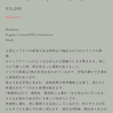
¥13,200
SOLD OUT
Huminaa
Organic cotton100% Underwear
Black
上質なメリヤスの産地である和歌山で編み上げられたフミナの肌
着。
ホイップクリームのようななめらかな肌触りにまず驚きます。身に
つけて眠った朝、体が休まった感覚がありました。
フミナの肌着は2枚の生地を合わせているので、空気の層ができ優れ
た保温性があります。
温もりある空気に包まれ、温熱効果の化学繊維とは違う、温かさと
快適さがキープされた状態が続きます。
2枚構造なので、通気性、吸湿性にも優れ「冷え性なのに汗っかき」
そんなお悩みのある方にも使って頂きたいです。
伸縮性に優れ、特に腕周りを広めにしているので、M-Lサイズの方
にもキツさを感じずお使い頂けます。袖丈は8部袖。裾はめくれ上が