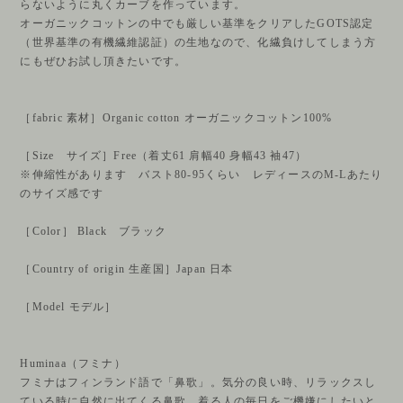
らないように丸くカーブを作っています。
オーガニックコットンの中でも厳しい基準をクリアしたGOTS認定
（世界基準の有機繊維認証）の生地なので、化繊負けしてしまう方
にもぜひお試し頂きたいです。
［fabric 素材］Organic cotton オーガニックコットン100%
［Size サイズ］Free（着丈61 肩幅40 身幅43 袖47）
※伸縮性があります バスト80-95くらい レディースのM-Lあたり
のサイズ感です
［Color］ Black ブラック
［Country of origin 生産国］Japan 日本
［Model モデル］
Huminaa（フミナ）
フミナはフィンランド語で「鼻歌」。気分の良い時、リラックスし
ている時に自然に出てくる鼻歌。着る人の毎日をご機嫌にしたいと