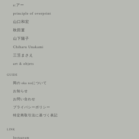
a:アー
principle of overprint
山口和宏
秋田菫
山下陽子
Chiharu Unakami
三笘まさえ
art & objets
GUIDE
岡の oka noについて
お知らせ
お問い合わせ
プライバシーポリシー
特定商取引法に基づく表記
LINK
Instagram